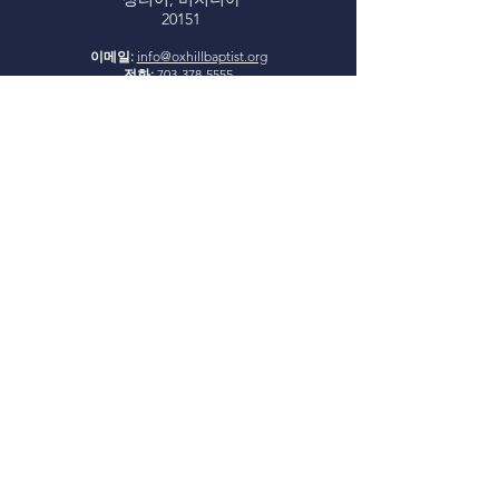
20151
이메일:
info@oxhillbaptist.org
전화:
703-378-5555
Office Hours:
Monday - Friday
9am - 3pm
*Closed for lunch daily from 1-
2 pm
우리와 함께하세요
일요일 성경 공부:
오전 9시 45분~10시
45분
주일 예배:
오전 11시
I
glesia Rio Poderosa 예배:
오후 3
시
(스페인어 서비스)