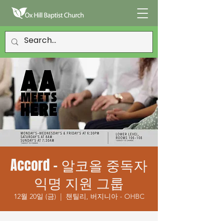
Accord - 알코올 중독자
익명 지원 그룹
12월 20일 (금)
  |  
챈틸리, 버지니아 - OHBC